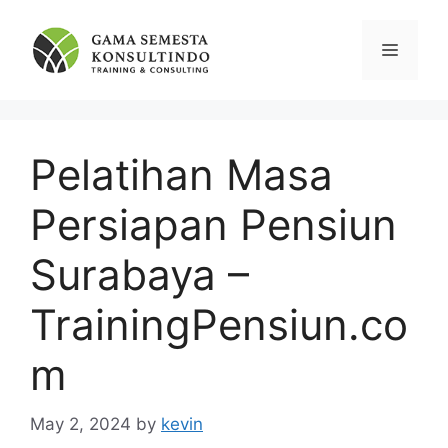
Skip
to
Menu
content
Pelatihan Masa
Persiapan Pensiun
Surabaya –
TrainingPensiun.co
m
May 2, 2024
by
kevin