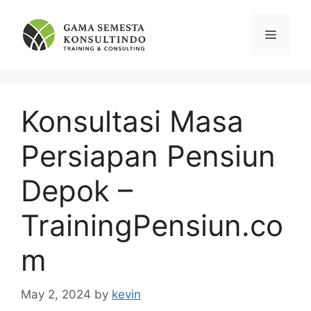
Skip
to
Menu
content
Konsultasi Masa
Persiapan Pensiun
Depok –
TrainingPensiun.co
m
May 2, 2024
by
kevin