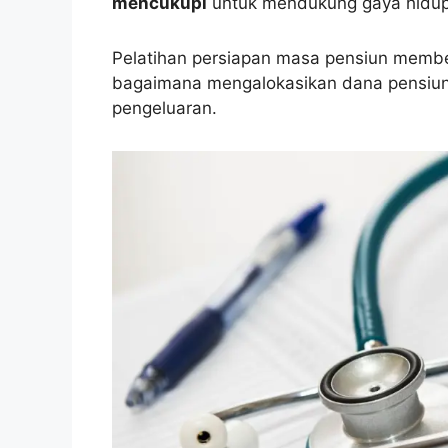
mencukupi
untuk mendukung gaya hidup 
Pelatihan persiapan masa pensiun membe
bagaimana mengalokasikan dana pensiun
pengeluaran.