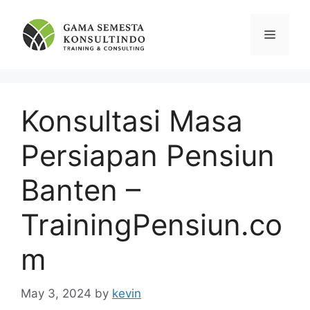
Skip
to
Menu
content
Konsultasi Masa
Persiapan Pensiun
Banten –
TrainingPensiun.co
m
May 3, 2024
by
kevin