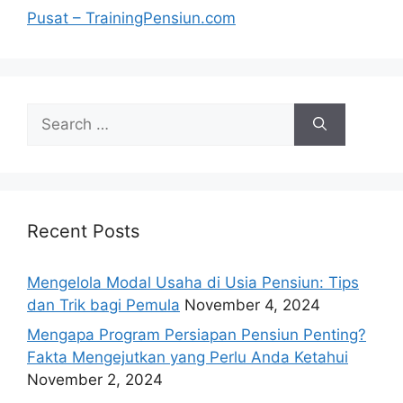
Recent Posts
Mengelola Modal Usaha di Usia Pensiun: Tips
dan Trik bagi Pemula
November 4, 2024
Mengapa Program Persiapan Pensiun Penting?
Fakta Mengejutkan yang Perlu Anda Ketahui
November 2, 2024
Langkah-langkah Memulai Bisnis Ternak untuk
Pensiun: Tips dan Strategi Sukses
November 1,
2024
Bagaimana Pelatihan Kewirausahaan Bisa
Menumbuhkan Kemandirian Finansial di Masa
Pensiun?
October 31, 2024
Mengapa Pelatihan Kewirausahaan Penting
untuk Pensiunan?
October 30, 2024