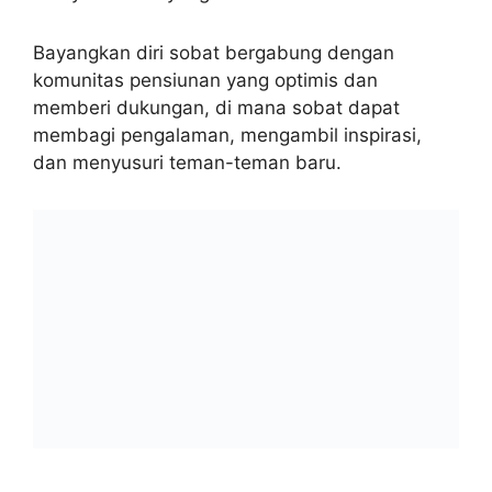
Bayangkan diri sobat bergabung dengan
komunitas pensiunan yang optimis dan
memberi dukungan, di mana sobat dapat
membagi pengalaman, mengambil inspirasi,
dan menyusuri teman-teman baru.
Dengan program pelatihan pensiun kelompok
kami, semua ini tak kembali hanya impian,
tetapi layaknya menjadi kenyataan.
Kami akan menolong kamu:
Merencanakan Keuangan Pensiun
: Bersama
kami, sobat akan memahami berapa banyak