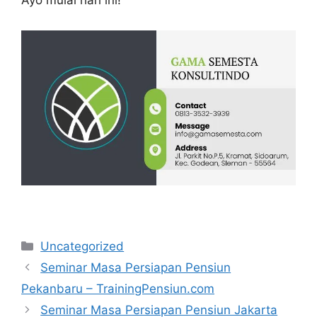
Categories
Uncategorized
Seminar Masa Persiapan Pensiun
Pekanbaru – TrainingPensiun.com
Seminar Masa Persiapan Pensiun Jakarta
Pusat – TrainingPensiun.com
Search
for: