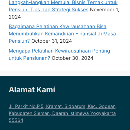
Alamat Kami
Jl. Parkit No.P.5, Kramat, Sidoarum, Kec. Godean,
Kabupaten Sleman, Daerah Istimewa Yogyakarta
55564
Hubungi Kami
0852 3231 1200 (Lilis)
info@gamasemesta.com
Blog