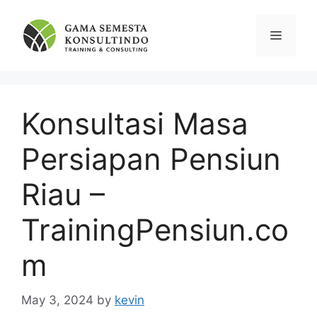
Skip
to
Menu
content
Konsultasi Masa
Persiapan Pensiun
Riau –
TrainingPensiun.co
m
May 3, 2024
by
kevin