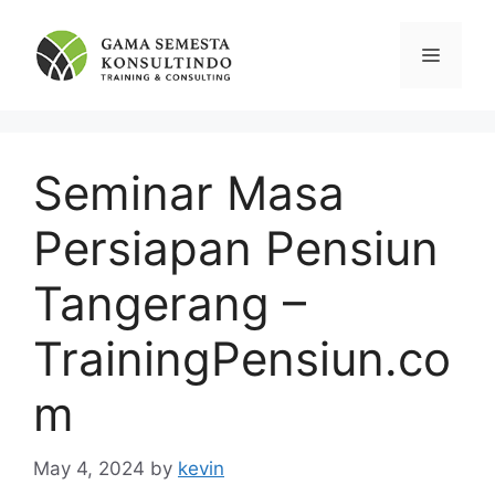
Skip
to
Menu
content
Seminar Masa
Persiapan Pensiun
Tangerang –
TrainingPensiun.co
m
May 4, 2024
by
kevin