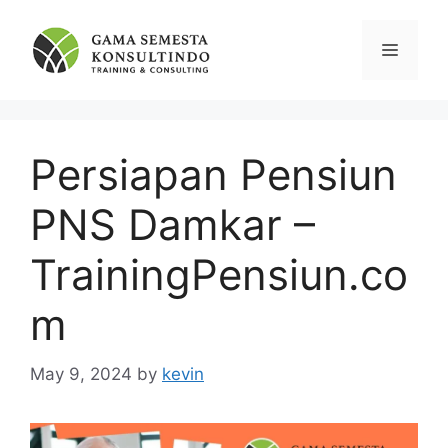
Skip
to
Menu
content
Persiapan Pensiun
PNS Damkar –
TrainingPensiun.co
m
May 9, 2024
by
kevin