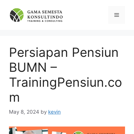
Skip
to
Menu
content
Persiapan Pensiun
BUMN –
TrainingPensiun.co
m
May 8, 2024
by
kevin