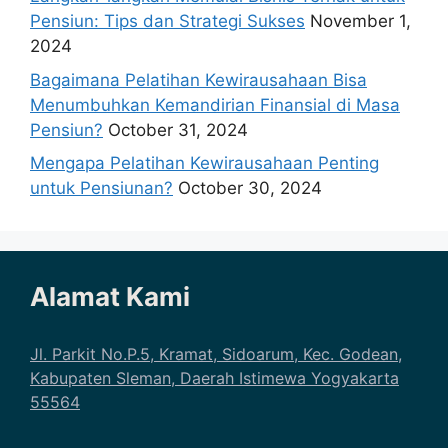
Pensiun: Tips dan Strategi Sukses
November 1,
2024
Bagaimana Pelatihan Kewirausahaan Bisa
Menumbuhkan Kemandirian Finansial di Masa
Pensiun?
October 31, 2024
Mengapa Pelatihan Kewirausahaan Penting
untuk Pensiunan?
October 30, 2024
Alamat Kami
Jl. Parkit No.P.5, Kramat, Sidoarum, Kec. Godean,
Kabupaten Sleman, Daerah Istimewa Yogyakarta
55564