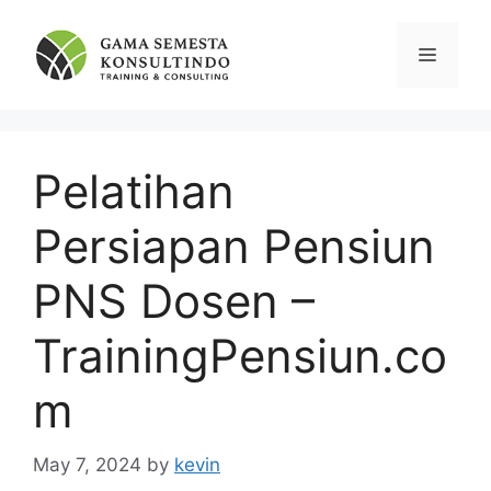
Skip
to
Menu
content
Pelatihan
Persiapan Pensiun
PNS Dosen –
TrainingPensiun.co
m
May 7, 2024
by
kevin