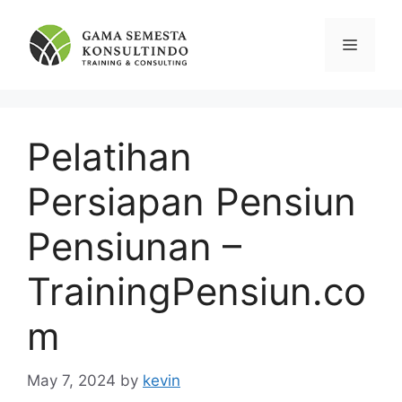
Skip
to
Menu
content
Pelatihan
Persiapan Pensiun
Pensiunan –
TrainingPensiun.co
m
May 7, 2024
by
kevin