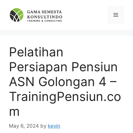
Skip
to
Menu
content
Pelatihan
Persiapan Pensiun
ASN Golongan 4 –
TrainingPensiun.co
m
May 6, 2024
by
kevin