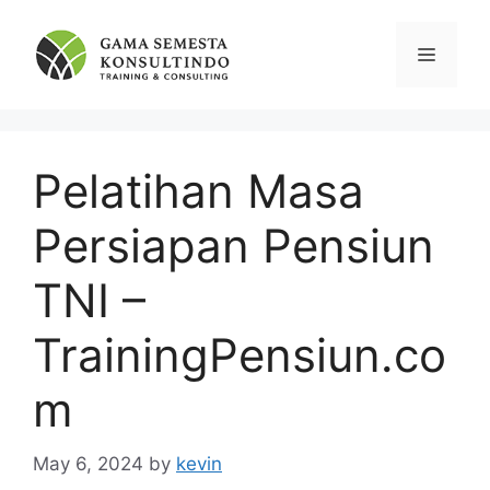
Skip
to
Menu
content
Pelatihan Masa
Persiapan Pensiun
TNI –
TrainingPensiun.co
m
May 6, 2024
by
kevin