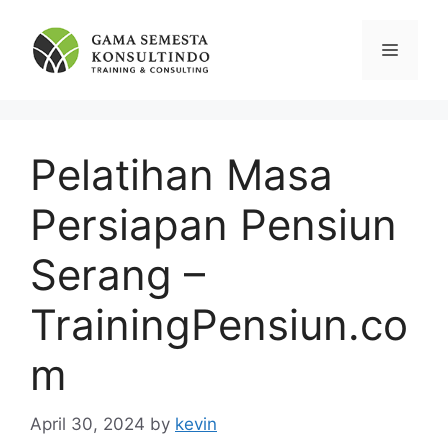
Skip
to
Menu
content
Pelatihan Masa
Persiapan Pensiun
Serang –
TrainingPensiun.co
m
April 30, 2024
by
kevin