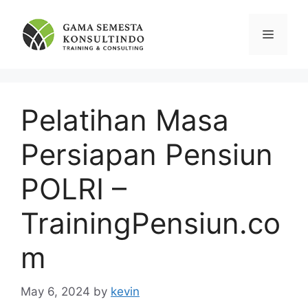
Skip
to
Menu
content
Pelatihan Masa
Persiapan Pensiun
POLRI –
TrainingPensiun.co
m
May 6, 2024
by
kevin