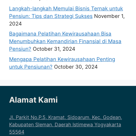
Langkah-langkah Memulai Bisnis Ternak untuk
Pensiun: Tips dan Strategi Sukses
November 1,
2024
Bagaimana Pelatihan Kewirausahaan Bisa
Menumbuhkan Kemandirian Finansial di Masa
Pensiun?
October 31, 2024
Mengapa Pelatihan Kewirausahaan Penting
untuk Pensiunan?
October 30, 2024
Alamat Kami
Jl. Parkit No.P.5, Kramat, Sidoarum, Kec. Godean,
Kabupaten Sleman, Daerah Istimewa Yogyakarta
55564