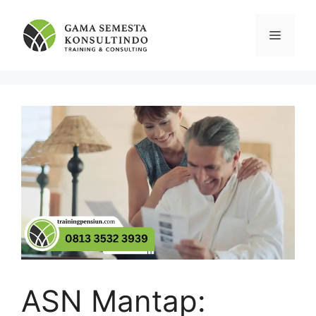
Skip
to
Menu
content
ASN Mantap: