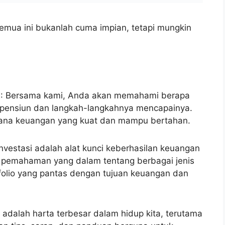
 adalah harta terbesar dalam hidup kita, terutama
n tips, saran, dan panduan berguna untuk
at dapat menikmati masa pensiun dengan penuh
: Masa pensiun adalah kesempatan untuk
. Kami akan mengasihkan bantuan sobat
nyuguhkan kamu kebahagiaan, memenuhi waktu
bahan dalam hidup dirimu.
akan
: Terhubung dengan komunitas pensiunan
 untuk menikmati masa pensiun dengan baik. Kami
abung dengan komunitas yang tepat, di mana
eroleh dukungan, dan mendapatkan wawasan
l langkah pertama menuju masa pensiun yang