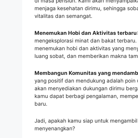
menyenangkan?
Jangan biarkan kesempatan
Hubungi kami dengan segera untuk meraih 
pensiun kami.
Telepon:
0813-2523-3939
Website:
trainingpensiun.com
Jangan biarkan masa pensiun Anda menja
memuaskan.
Ambil kendali saat ini dan memulai mer
bersama kami.
Ayo mulai hari ini!