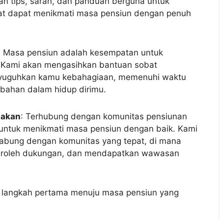
 ini terlewat.
informasi lebih lanjut tentang program training
di masa yang tidak direncanakan dan tidak
encanakan masa pensiun yang Anda impikan