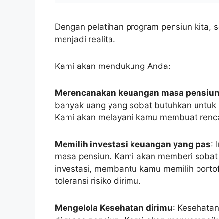
Mengelola Kesehatan dirimu
: Kesehatan
di masa pensiun. Kami akan menyampaika
menjaga kesehatan dirimu, sehingga sob
vitalitas dan semangat.
Menemukan Hobi dan Aktivitas terbaru
mengeksplorasi minat dan bakat terbaru
menemukan hobi dan aktivitas yang me
luang sobat, dan memberikan makna tam
Membangun Komunitas yang mendamb
yang positif dan mendukung adalah poin
akan menyediakan dukungan dirimu berg
kamu dapat berbagi pengalaman, memp
baru.
Jadi, apakah kamu siap untuk mengambi