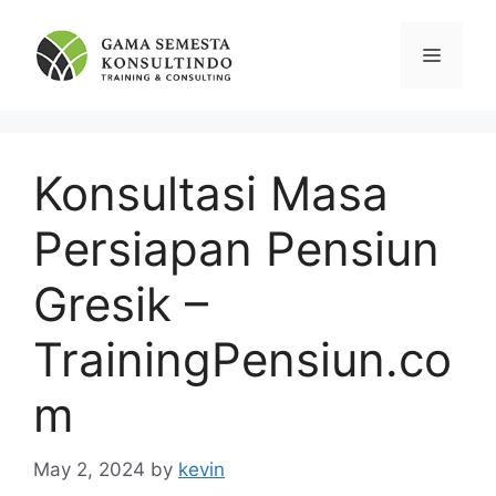
Skip
to
Menu
content
Konsultasi Masa
Persiapan Pensiun
Gresik –
TrainingPensiun.co
m
May 2, 2024
by
kevin