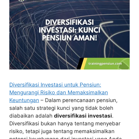
Diversifikasi Investasi untuk Pensiun:
Mengurangi Risiko dan Memaksimalkan
Keuntungan
– Dalam perencanaan pensiun,
salah satu strategi kunci yang tidak boleh
diabaikan adalah
diversifikasi investasi
.
Diversifikasi bukan hanya tentang menyebar
risiko, tetapi juga tentang memaksimalkan
potensi keuntungan dari investasi yang Anda