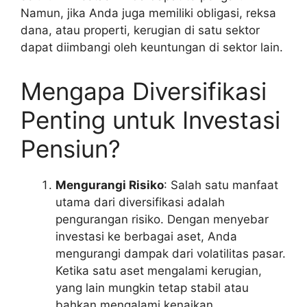
Namun, jika Anda juga memiliki obligasi, reksa
dana, atau properti, kerugian di satu sektor
dapat diimbangi oleh keuntungan di sektor lain.
Mengapa Diversifikasi
Penting untuk Investasi
Pensiun?
Mengurangi Risiko
: Salah satu manfaat
utama dari diversifikasi adalah
pengurangan risiko. Dengan menyebar
investasi ke berbagai aset, Anda
mengurangi dampak dari volatilitas pasar.
Ketika satu aset mengalami kerugian,
yang lain mungkin tetap stabil atau
bahkan mengalami kenaikan.