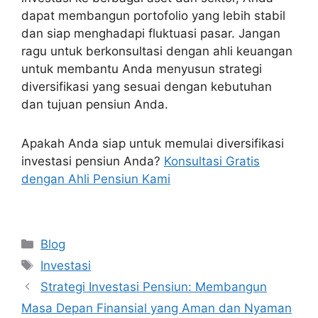
dapat membangun portofolio yang lebih stabil
dan siap menghadapi fluktuasi pasar. Jangan
ragu untuk berkonsultasi dengan ahli keuangan
untuk membantu Anda menyusun strategi
diversifikasi yang sesuai dengan kebutuhan
dan tujuan pensiun Anda.
Apakah Anda siap untuk memulai diversifikasi
investasi pensiun Anda?
Konsultasi Gratis
dengan Ahli Pensiun Kami
Categories
Blog
Tags
Investasi
Strategi Investasi Pensiun: Membangun
Masa Depan Finansial yang Aman dan Nyaman