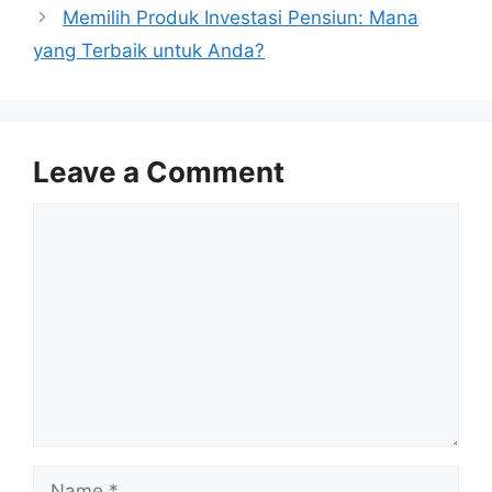
Memilih Produk Investasi Pensiun: Mana
yang Terbaik untuk Anda?
Leave a Comment
Comment
Name