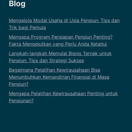
Blog
Mengelola Modal Usaha di Usia Pensiun: Tips dan
Trik bagi Pemula
Mengapa Program Persiapan Pensiun Penting?
Fakta Mengejutkan yang Perlu Anda Ketahui
Langkah-langkah Memulai Bisnis Ternak untuk
Pensiun: Tips dan Strategi Sukses
Bagaimana Pelatihan Kewirausahaan Bisa
Menumbuhkan Kemandirian Finansial di Masa
Pensiun?
Mengapa Pelatihan Kewirausahaan Penting untuk
Pensiunan?