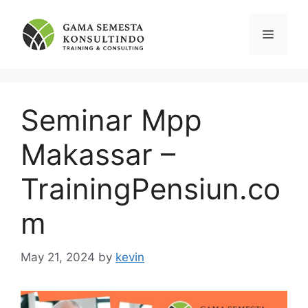
Skip
to
Menu
content
Seminar Mpp
Makassar –
TrainingPensiun.co
m
May 21, 2024
by
kevin