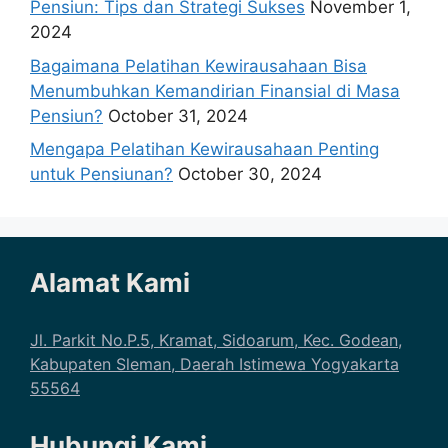
Pensiun: Tips dan Strategi Sukses
November 1,
2024
Bagaimana Pelatihan Kewirausahaan Bisa
Menumbuhkan Kemandirian Finansial di Masa
Pensiun?
October 31, 2024
Mengapa Pelatihan Kewirausahaan Penting
untuk Pensiunan?
October 30, 2024
Alamat Kami
Jl. Parkit No.P.5, Kramat, Sidoarum, Kec. Godean,
Kabupaten Sleman, Daerah Istimewa Yogyakarta
55564
Hubungi Kami